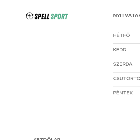
NYITVATAR
HÉTFŐ
KEDD
SZERDA
CSÜTÖRT
PÉNTEK
KEZDŐLAP